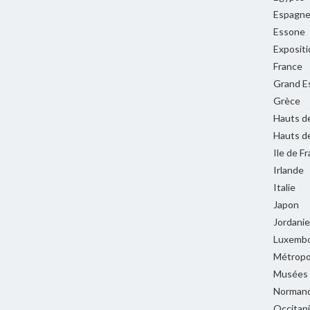
Espagn
Essone
Expositi
France
Grand E
Grèce
Hauts d
Hauts d
Ile de F
Irlande
Italie
Japon
Jordanie
Luxemb
Métropol
Musées
Normand
Occitan