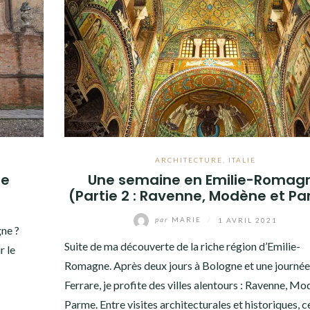
ARCHITECTURE
,
ITALIE
ue
Une semaine en Emilie-Romag
(Partie 2 : Ravenne, Modène et P
par
MARIE
/
1 AVRIL 2021
ne ?
Suite de ma découverte de la riche région d’Emilie-
r le
Romagne. Après deux jours à Bologne et une journée
Ferrare, je profite des villes alentours : Ravenne, Mo
Parme. Entre visites architecturales et historiques, c