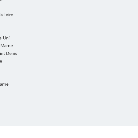
la Loire
l
-Uni
t Marne
int Denis
e
Marne