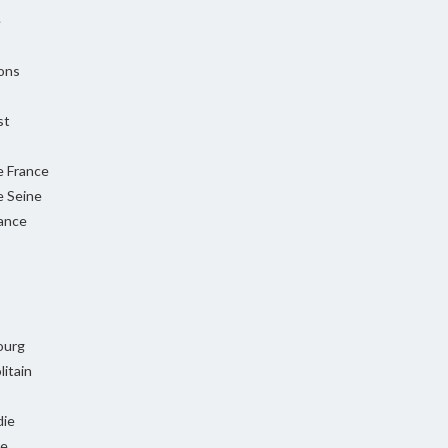
e
ons
st
e France
e Seine
rance
ourg
itain
ie
ie