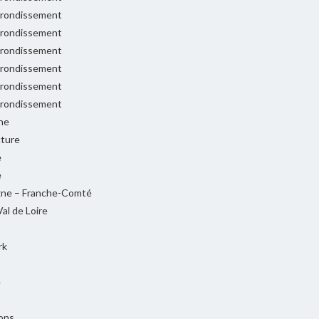
rondissement
rondissement
rondissement
rondissement
rondissement
rondissement
ne
cture
e
e
ne – Franche-Comté
al de Loire
rk
e
ons