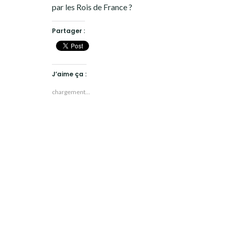
par les Rois de France ?
Partager :
J’aime ça :
chargement…