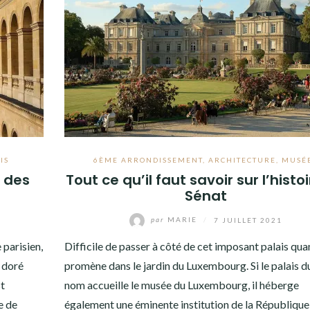
IS
6ÈME ARRONDISSEMENT
,
ARCHITECTURE
,
MUSÉ
l des
Tout ce qu’il faut savoir sur l’histo
Sénat
par
MARIE
/
7 JUILLET 2021
 parisien,
Difficile de passer à côté de cet imposant palais qua
e doré
promène dans le jardin du Luxembourg. Si le palais 
st
nom accueille le musée du Luxembourg, il héberge
e de
également une éminente institution de la République