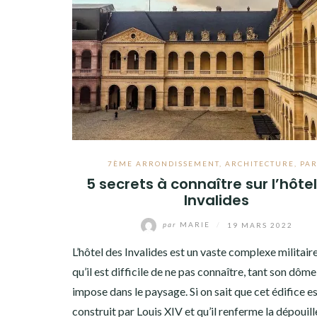
7ÈME ARRONDISSEMENT
,
ARCHITECTURE
,
PAR
5 secrets à connaître sur l’hôte
Invalides
par
MARIE
/
19 MARS 2022
L’hôtel des Invalides est un vaste complexe militaire
qu’il est difficile de ne pas connaître, tant son dôm
impose dans le paysage. Si on sait que cet édifice e
construit par Louis XIV et qu’il renferme la dépouill