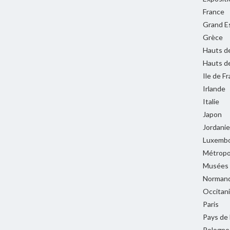
France
Grand E
Grèce
Hauts d
Hauts d
Ile de F
Irlande
Italie
Japon
Jordanie
Luxemb
Métropol
Musées
Normand
Occitan
Paris
Pays de 
Pologne