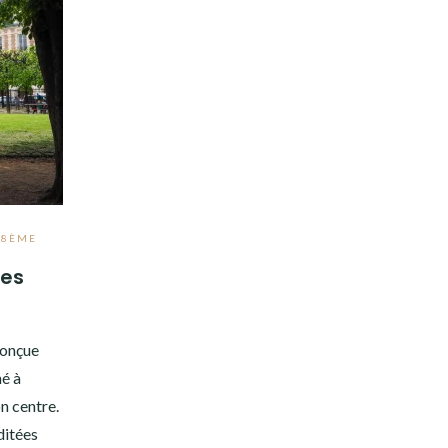
,
8ÈME
nes
 conçue
é à
n centre.
ditées