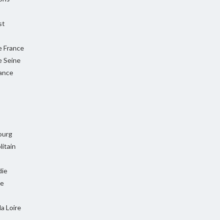
st
e France
e Seine
rance
ourg
itain
ie
ie
la Loire