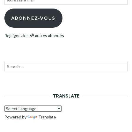
e-
mail
ABONNEZ-VOUS
Rejoignez les 69 autres abonnés
Recherche
LANC
pour :
LA
RECH
TRANSLATE
Powered by
Translate