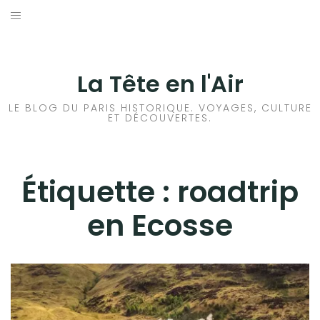
Aller
au
ACCUEIL
contenu
HISTOIRES DE PARIS
La Tête en l'Air
HISTOIRES EN ILE DE FRANCE
LE BLOG DU PARIS HISTORIQUE. VOYAGES, CULTURE
ET DÉCOUVERTES.
HISTOIRES ET VOYAGES EN FRANCE
VOYAGES À L’ÉTRANGER
Étiquette :
roadtrip
en Ecosse
CULTURES