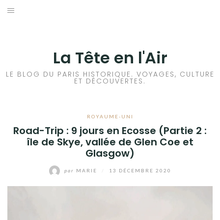
Aller
au
ACCUEIL
contenu
HISTOIRES DE PARIS
La Tête en l'Air
HISTOIRES EN ILE DE FRANCE
LE BLOG DU PARIS HISTORIQUE. VOYAGES, CULTURE
ET DÉCOUVERTES.
HISTOIRES ET VOYAGES EN FRANCE
ROYAUME-UNI
VOYAGES À L’ÉTRANGER
Road-Trip : 9 jours en Ecosse (Partie 2 :
île de Skye, vallée de Glen Coe et
CULTURES
Glasgow)
par
MARIE
/
13 DÉCEMBRE 2020