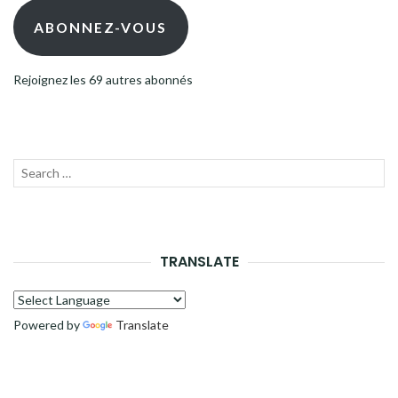
mail
ABONNEZ-VOUS
Rejoignez les 69 autres abonnés
Recherche
LANC
pour :
LA
RECH
TRANSLATE
Powered by
Translate