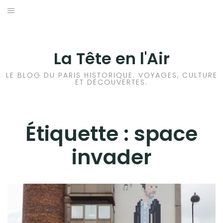
Aller
au
ACCUEIL
contenu
HISTOIRES DE PARIS
La Tête en l'Air
HISTOIRES EN ILE DE FRANCE
LE BLOG DU PARIS HISTORIQUE. VOYAGES, CULTURE
ET DÉCOUVERTES.
HISTOIRES ET VOYAGES EN FRANCE
VOYAGES À L’ÉTRANGER
Étiquette :
space
invader
CULTURES