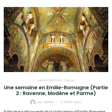
ARCHITECTURE
,
ITALIE
Une semaine en Emilie-Romagne (Partie
2 : Ravenne, Modène et Parme)
par
MARIE
/
1 AVRIL 2021
Suite de ma découverte de la riche région d’Emilie-Romagne.