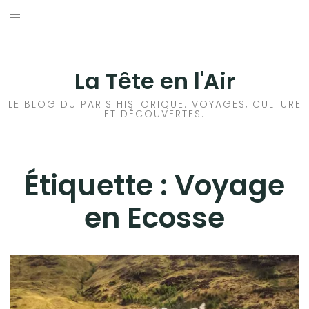
Aller
au
ACCUEIL
contenu
HISTOIRES DE PARIS
La Tête en l'Air
HISTOIRES EN ILE DE FRANCE
LE BLOG DU PARIS HISTORIQUE. VOYAGES, CULTURE
ET DÉCOUVERTES.
HISTOIRES ET VOYAGES EN FRANCE
VOYAGES À L’ÉTRANGER
Étiquette :
Voyage
en Ecosse
CULTURES