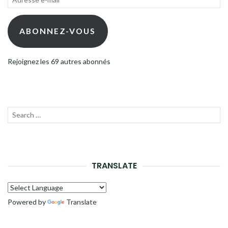
e-
mail
ABONNEZ-VOUS
Rejoignez les 69 autres abonnés
Recherche
LANC
pour :
LA
RECH
TRANSLATE
Powered by
Translate