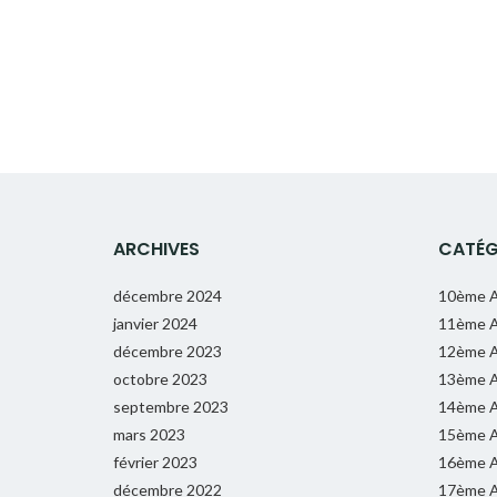
NAVIGATION
DES
ARTICLES
ARCHIVES
CATÉG
décembre 2024
10ème A
janvier 2024
11ème A
décembre 2023
12ème A
octobre 2023
13ème A
septembre 2023
14ème A
mars 2023
15ème A
février 2023
16ème A
décembre 2022
17ème A