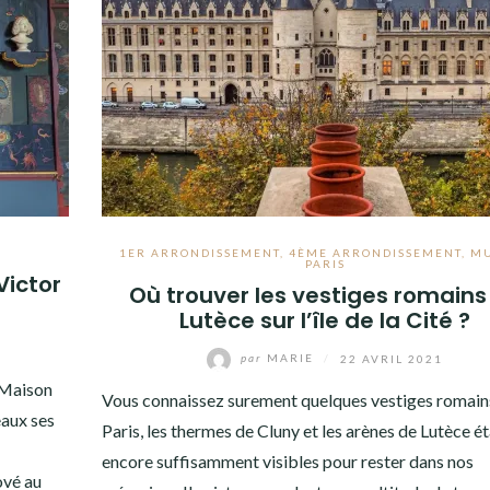
1ER ARRONDISSEMENT
,
4ÈME ARRONDISSEMENT
,
MU
PARIS
Victor
Où trouver les vestiges romains
Lutèce sur l’île de la Cité ?
par
MARIE
/
22 AVRIL 2021
 Maison
Vous connaissez surement quelques vestiges romain
eaux ses
Paris, les thermes de Cluny et les arènes de Lutèce é
encore suffisamment visibles pour rester dans nos
ové au