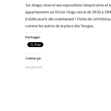
1er étage, réservé aux expositions temporaires et l
19ÈME ARRONDISSEMENT
appartements où Victor Hugo vécut de 1832 à 184
20ÈME ARRONDISSEMENT
(re)découvrir dès maintenant ! Visite de cet hôtel p
comme les autres de la place des Vosges.
HISTOIRES EN ILE DE FRANCE
Partager :
HISTOIRES ET VOYAGES EN FRANCE
VOYAGES À L’ÉTRANGER
J’aime ça :
CULTURES
chargement…