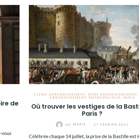
11ÈME ARRONDISSEMENT
,
4ÈME ARRONDISSEMENT
ARRONDISSEMENT
,
MÉTROPOLITAIN
,
PARIS
oire de
Où trouver les vestiges de la Basti
Paris ?
par
MARIE
/
17 FÉVRIER 2021
z-vous
Célébrée chaque 14 juillet, la prise de la Bastille est l