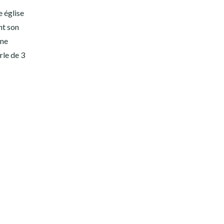
e église
nt son
une
rle de 3