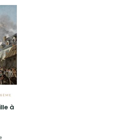
,
8ÈME
lle à
e