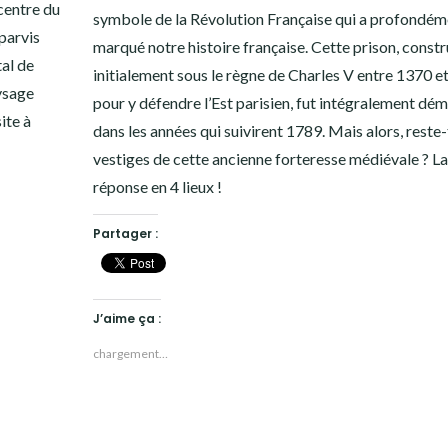
 centre du
symbole de la Révolution Française qui a profondém
 parvis
marqué notre histoire française. Cette prison, constr
tal de
initialement sous le règne de Charles V entre 1370 e
ysage
pour y défendre l’Est parisien, fut intégralement dé
site à
dans les années qui suivirent 1789. Mais alors, reste-
vestiges de cette ancienne forteresse médiévale ? La
réponse en 4 lieux !
Partager :
J’aime ça :
chargement…