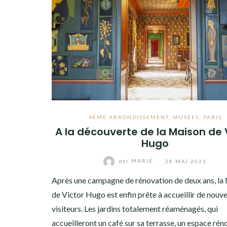
8ÈME ARRONDISSEMENT
9ÈME ARRONDISSEMENT
10ÈME ARRONDISSEMENT
11ÈME ARRONDISSEMENT
12ÈME ARRONDISSEMENT
13ÈME ARRONDISSEMENT
4ÈME ARRONDISSEMENT
,
MUSÉES
,
PARIS
A la découverte de la Maison de 
14ÈME ARRONDISSEMENT
Hugo
15ÈME ARRONDISSEMENT
par
MARIE
/
28 MAI 2021
16ÈME ARRONDISSEMENT
Après une campagne de rénovation de deux ans, la
de Victor Hugo est enfin prête à accueillir de nouv
17ÈME ARRONDISSEMENT
visiteurs. Les jardins totalement réaménagés, qui
18ÈME ARRONDISSEMENT
accueilleront un café sur sa terrasse, un espace rén