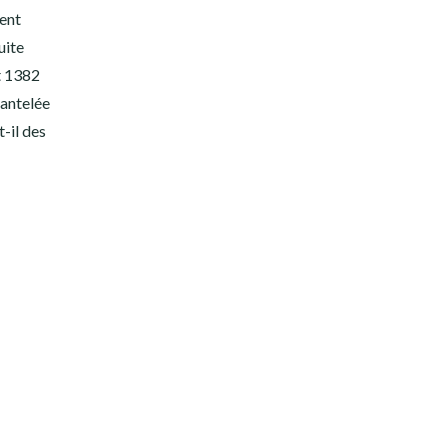
ent
uite
t 1382
mantelée
t-il des