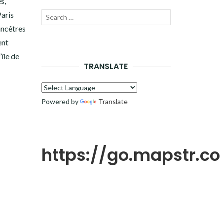
s,
aris
Recherche
LANCER
 ancêtres
pour :
LA
ent
île de
RECHERCHE
TRANSLATE
Powered by
Translate
https://go.mapstr.