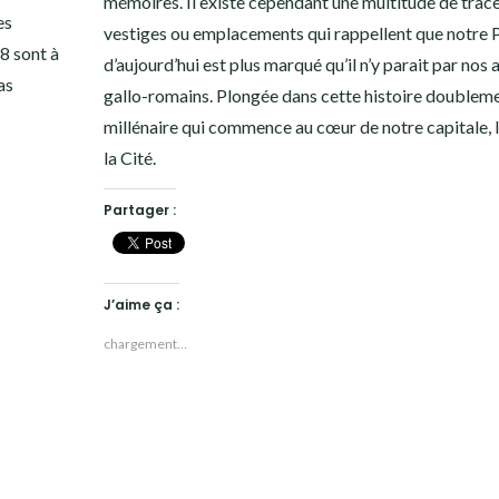
mémoires. Il existe cependant une multitude de trace
es
vestiges ou emplacements qui rappellent que notre P
8 sont à
d’aujourd’hui est plus marqué qu’il n’y parait par nos
as
gallo-romains. Plongée dans cette histoire doublem
millénaire qui commence au cœur de notre capitale, l’
la Cité.
Partager :
J’aime ça :
chargement…