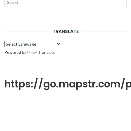
Recherche
LANC
pour :
LA
RECH
TRANSLATE
Powered by
Translate
https://go.mapstr.com