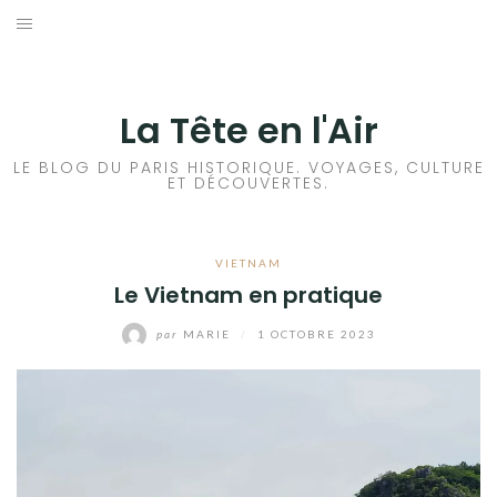
Aller
au
ACCUEIL
contenu
HISTOIRES DE PARIS
La Tête en l'Air
HISTOIRES EN ILE DE FRANCE
LE BLOG DU PARIS HISTORIQUE. VOYAGES, CULTURE
ET DÉCOUVERTES.
HISTOIRES ET VOYAGES EN FRANCE
VIETNAM
VOYAGES À L’ÉTRANGER
Le Vietnam en pratique
CULTURES
par
MARIE
/
1 OCTOBRE 2023