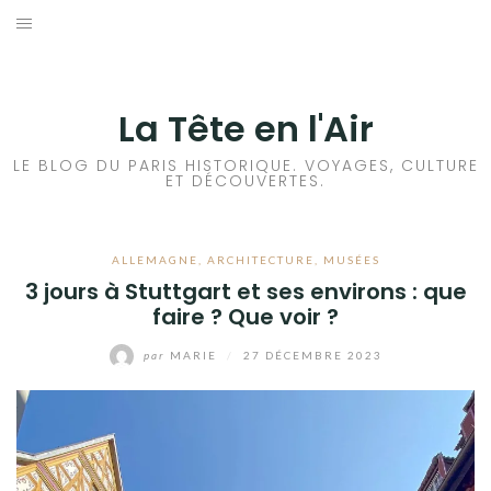
Aller
au
ACCUEIL
contenu
HISTOIRES DE PARIS
La Tête en l'Air
HISTOIRES EN ILE DE FRANCE
LE BLOG DU PARIS HISTORIQUE. VOYAGES, CULTURE
ET DÉCOUVERTES.
HISTOIRES ET VOYAGES EN FRANCE
ALLEMAGNE
,
ARCHITECTURE
,
MUSÉES
VOYAGES À L’ÉTRANGER
3 jours à Stuttgart et ses environs : que
faire ? Que voir ?
CULTURES
par
MARIE
/
27 DÉCEMBRE 2023