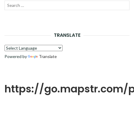
Recherche
LANC
pour :
LA
RECH
TRANSLATE
Powered by
Translate
https://go.mapstr.com