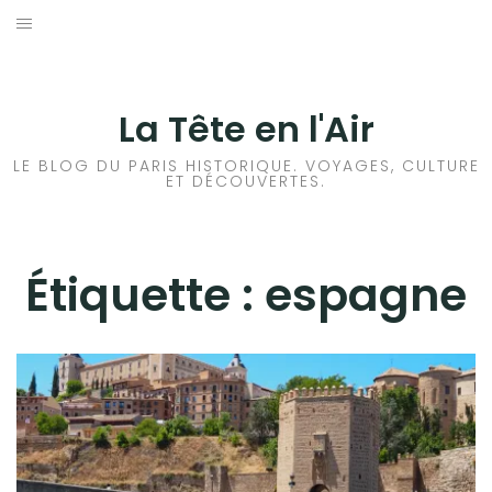
Aller
au
ACCUEIL
contenu
HISTOIRES DE PARIS
La Tête en l'Air
HISTOIRES EN ILE DE FRANCE
LE BLOG DU PARIS HISTORIQUE. VOYAGES, CULTURE
ET DÉCOUVERTES.
HISTOIRES ET VOYAGES EN FRANCE
VOYAGES À L’ÉTRANGER
Étiquette :
espagne
CULTURES