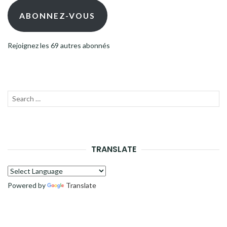
mail
ABONNEZ-VOUS
Rejoignez les 69 autres abonnés
Recherche
LANC
pour :
LA
RECH
TRANSLATE
Powered by
Translate