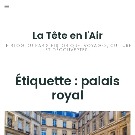
Aller
au
ACCUEIL
contenu
HISTOIRES DE PARIS
La Tête en l'Air
HISTOIRES EN ILE DE FRANCE
LE BLOG DU PARIS HISTORIQUE. VOYAGES, CULTURE
ET DÉCOUVERTES.
HISTOIRES ET VOYAGES EN FRANCE
VOYAGES À L’ÉTRANGER
Étiquette :
palais
royal
CULTURES