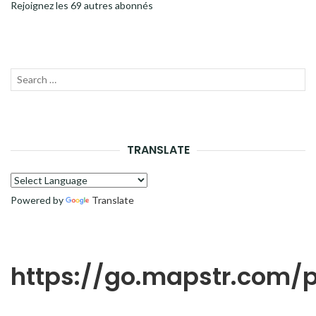
Rejoignez les 69 autres abonnés
Recherche
LANC
pour :
LA
RECH
TRANSLATE
Powered by
Translate
https://go.mapstr.com