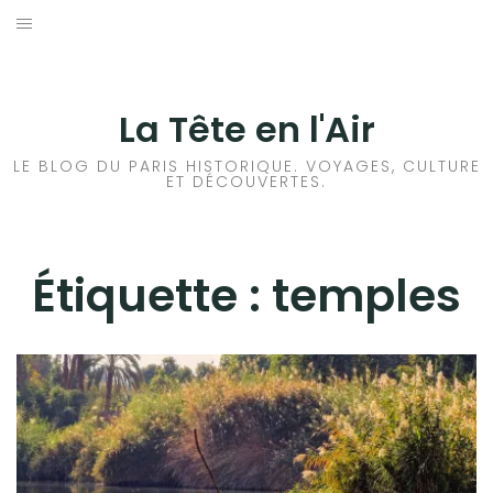
Aller
au
ACCUEIL
contenu
HISTOIRES DE PARIS
La Tête en l'Air
HISTOIRES EN ILE DE FRANCE
LE BLOG DU PARIS HISTORIQUE. VOYAGES, CULTURE
ET DÉCOUVERTES.
HISTOIRES ET VOYAGES EN FRANCE
VOYAGES À L’ÉTRANGER
Étiquette :
temples
CULTURES