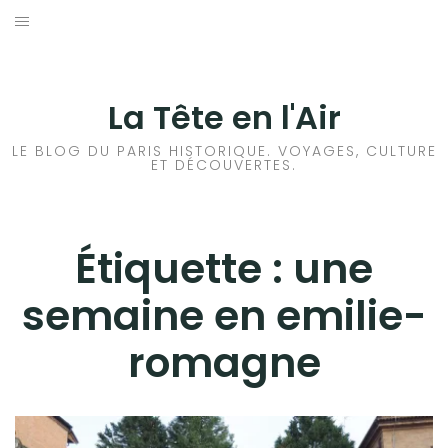
Aller
au
ACCUEIL
contenu
HISTOIRES DE PARIS
La Tête en l'Air
HISTOIRES EN ILE DE FRANCE
LE BLOG DU PARIS HISTORIQUE. VOYAGES, CULTURE
ET DÉCOUVERTES.
HISTOIRES ET VOYAGES EN FRANCE
VOYAGES À L’ÉTRANGER
Étiquette :
une
semaine en emilie-
CULTURES
romagne