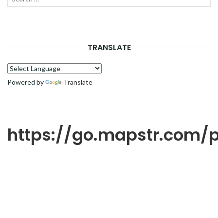
LANC
pour :
LA
RECH
TRANSLATE
Powered by
Translate
https://go.mapstr.com