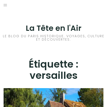
Aller
au
ACCUEIL
contenu
HISTOIRES DE PARIS
La Tête en l'Air
HISTOIRES EN ILE DE FRANCE
LE BLOG DU PARIS HISTORIQUE. VOYAGES, CULTURE
ET DÉCOUVERTES.
HISTOIRES ET VOYAGES EN FRANCE
VOYAGES À L’ÉTRANGER
Étiquette :
versailles
CULTURES