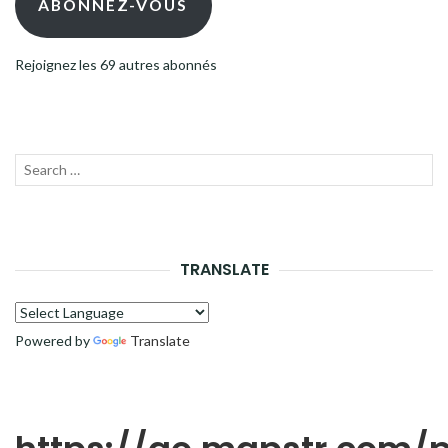
ABONNEZ-VOUS
Rejoignez les 69 autres abonnés
Recherche
LANC
pour :
LA
RECH
TRANSLATE
Powered by
Translate