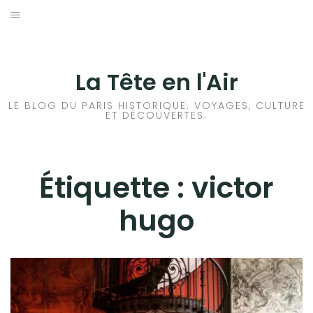
Aller
au
ACCUEIL
contenu
HISTOIRES DE PARIS
La Tête en l'Air
HISTOIRES EN ILE DE FRANCE
LE BLOG DU PARIS HISTORIQUE. VOYAGES, CULTURE
ET DÉCOUVERTES.
HISTOIRES ET VOYAGES EN FRANCE
VOYAGES À L’ÉTRANGER
Étiquette :
victor
hugo
CULTURES