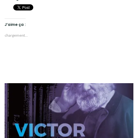
J’aime ça :
chargement…