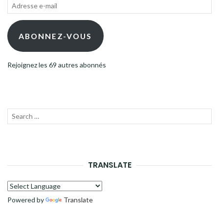
Adresse
e-
mail
ABONNEZ-VOUS
Rejoignez les 69 autres abonnés
Recherche
LANC
pour :
LA
RECH
TRANSLATE
Powered by
Translate