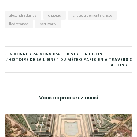
alexandredumas
chateau
chateau de monte-cristo
iledefrance
port-marly
NAVIGATION
← 5 BONNES RAISONS D’ALLER VISITER DIJON
L’HISTOIRE DE LA LIGNE 1 DU MÉTRO PARISIEN À TRAVERS 3
DE
STATIONS →
L’ARTICLE
Vous apprécierez aussi