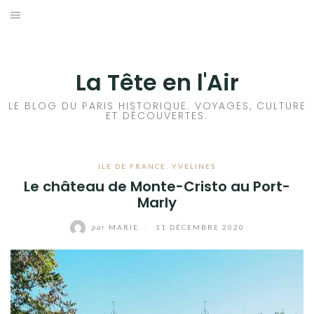
Aller
au
ACCUEIL
contenu
HISTOIRES DE PARIS
La Tête en l'Air
HISTOIRES EN ILE DE FRANCE
LE BLOG DU PARIS HISTORIQUE. VOYAGES, CULTURE
ET DÉCOUVERTES.
HISTOIRES ET VOYAGES EN FRANCE
ILE DE FRANCE
,
YVELINES
VOYAGES À L’ÉTRANGER
Le château de Monte-Cristo au Port-
Marly
CULTURES
par
MARIE
/
11 DÉCEMBRE 2020