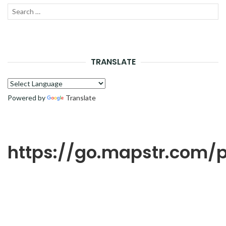
Recherche
LANC
pour :
LA
RECH
TRANSLATE
Powered by
Translate
https://go.mapstr.com