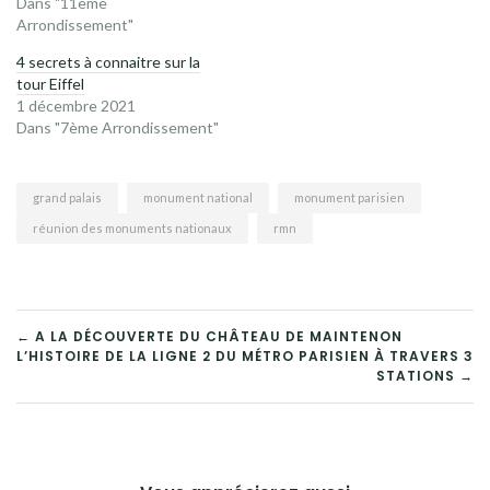
Dans "11ème
Arrondissement"
4 secrets à connaitre sur la
tour Eiffel
1 décembre 2021
Dans "7ème Arrondissement"
grand palais
monument national
monument parisien
réunion des monuments nationaux
rmn
NAVIGATION
← A LA DÉCOUVERTE DU CHÂTEAU DE MAINTENON
L’HISTOIRE DE LA LIGNE 2 DU MÉTRO PARISIEN À TRAVERS 3
DE
STATIONS →
L’ARTICLE