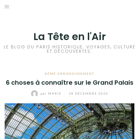
Aller
au
ACCUEIL
contenu
HISTOIRES DE PARIS
La Tête en l'Air
HISTOIRES EN ILE DE FRANCE
LE BLOG DU PARIS HISTORIQUE. VOYAGES, CULTURE
ET DÉCOUVERTES.
HISTOIRES ET VOYAGES EN FRANCE
8ÈME ARRONDISSEMENT
VOYAGES À L’ÉTRANGER
6 choses à connaître sur le Grand Palais
CULTURES
par
MARIE
/
28 DÉCEMBRE 2020