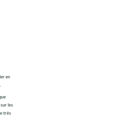
ler en
.
 que
sur les
e très