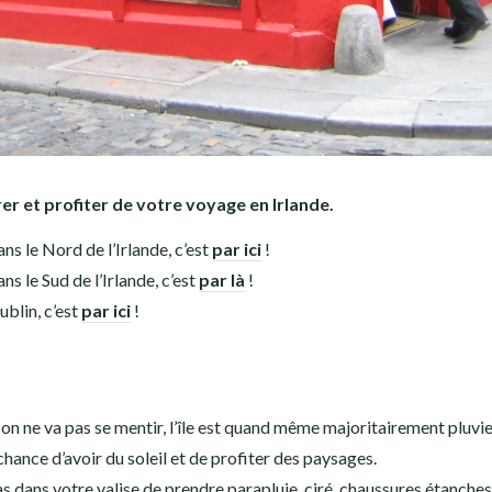
r et profiter de votre voyage en Irlande.
ns le Nord de l’Irlande, c’est
par ici
!
s le Sud de l’Irlande, c’est
par là
!
blin, c’est
par ici
!
s on ne va pas se mentir, l’île est quand même majoritairement pluvi
 chance d’avoir du soleil et de profiter des paysages.
pas dans votre valise de prendre parapluie, ciré, chaussures étanches