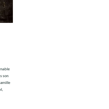
urnable
ns son
Camille
l,