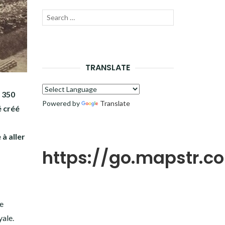
Recherche
LANCER
pour :
LA
RECHERCHE
TRANSLATE
s 350
Powered by
Translate
é créé
à aller
https://go.mapstr.
ne
yale.