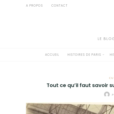
Aller
A PROPOS
CONTACT
au
ACCUEIL
contenu
HISTOIRES DE PARIS
HISTOIRES EN ILE DE FRANCE
LE BLO
HISTOIRES ET VOYAGES EN FRANCE
ACCUEIL
HISTOIRES DE PARIS
HI
VOYAGES À L’ÉTRANGER
CULTURES
CU
Tout ce qu’il faut savoir s
p