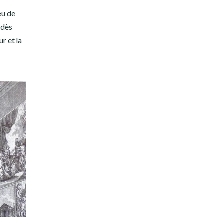
œu de
e dès
ur et la