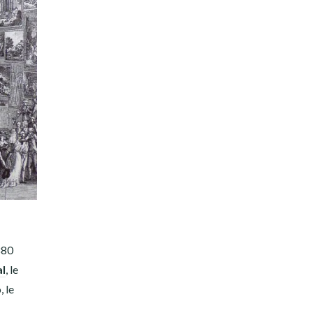
880
al
, le
, le