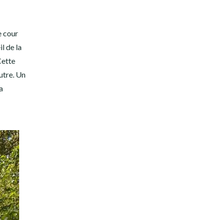
e cour
l de la
Cette
utre. Un
a