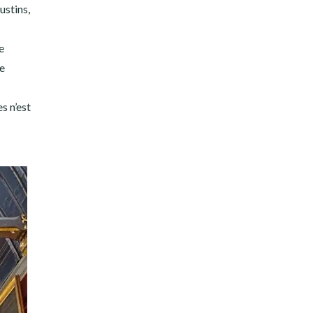
ustins,
e
ne
s n’est