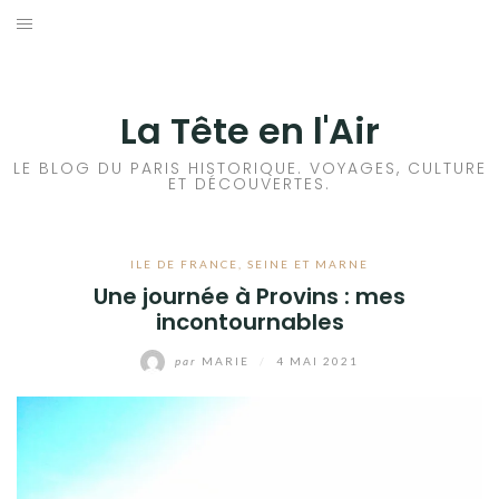
Aller
au
ACCUEIL
contenu
HISTOIRES DE PARIS
La Tête en l'Air
HISTOIRES EN ILE DE FRANCE
LE BLOG DU PARIS HISTORIQUE. VOYAGES, CULTURE
ET DÉCOUVERTES.
HISTOIRES ET VOYAGES EN FRANCE
ILE DE FRANCE
,
SEINE ET MARNE
VOYAGES À L’ÉTRANGER
Une journée à Provins : mes
incontournables
CULTURES
par
MARIE
/
4 MAI 2021