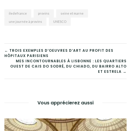
iledefrance
provins
seine et marne
une journée à provins
UNESCO
NAVIGATION
← TROIS EXEMPLES D’OEUVRES D’ART AU PROFIT DES
HÔPITAUX PARISIENS
DE
MES INCONTOURNABLES À LISBONNE : LES QUARTIERS
OUEST DE CAIS DO SODRÉ, DU CHIADO, DU BAIRRO ALTO
L’ARTICLE
ET ESTRELA →
Vous apprécierez aussi