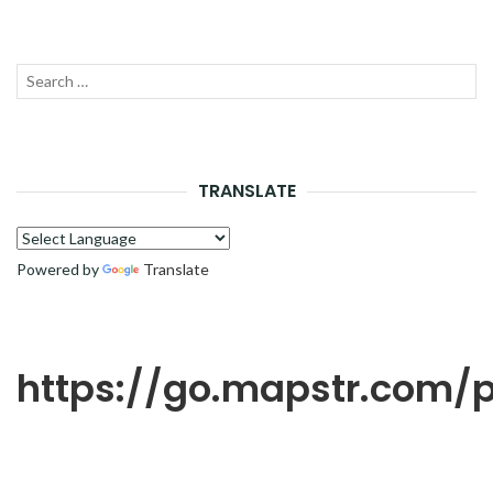
Recherche
LANC
pour :
LA
RECH
TRANSLATE
Powered by
Translate
https://go.mapstr.com