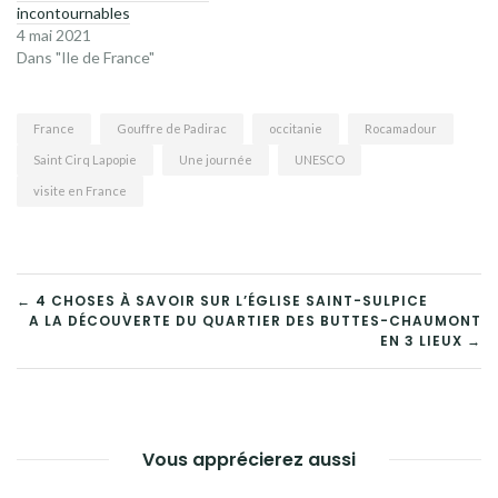
incontournables
4 mai 2021
Dans "Ile de France"
France
Gouffre de Padirac
occitanie
Rocamadour
Saint Cirq Lapopie
Une journée
UNESCO
visite en France
NAVIGATION
← 4 CHOSES À SAVOIR SUR L’ÉGLISE SAINT-SULPICE
A LA DÉCOUVERTE DU QUARTIER DES BUTTES-CHAUMONT
DE
EN 3 LIEUX →
L’ARTICLE
Vous apprécierez aussi