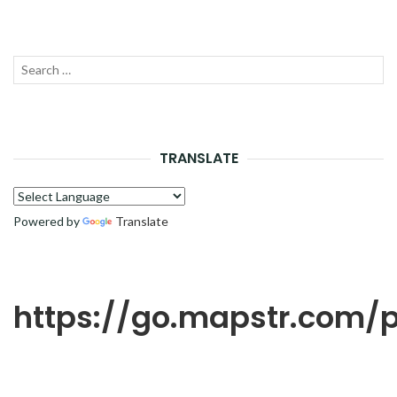
Recherche
LANC
pour :
LA
RECH
TRANSLATE
Powered by
Translate
https://go.mapstr.com