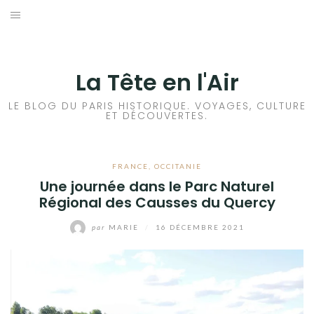
Aller
au
ACCUEIL
contenu
HISTOIRES DE PARIS
La Tête en l'Air
HISTOIRES EN ILE DE FRANCE
LE BLOG DU PARIS HISTORIQUE. VOYAGES, CULTURE
ET DÉCOUVERTES.
HISTOIRES ET VOYAGES EN FRANCE
FRANCE
,
OCCITANIE
VOYAGES À L’ÉTRANGER
Une journée dans le Parc Naturel
Régional des Causses du Quercy
CULTURES
par
MARIE
/
16 DÉCEMBRE 2021