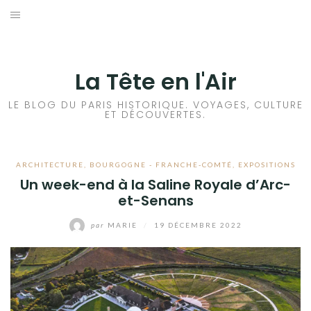
Aller
au
ACCUEIL
contenu
HISTOIRES DE PARIS
La Tête en l'Air
HISTOIRES EN ILE DE FRANCE
LE BLOG DU PARIS HISTORIQUE. VOYAGES, CULTURE
ET DÉCOUVERTES.
HISTOIRES ET VOYAGES EN FRANCE
ARCHITECTURE
,
BOURGOGNE - FRANCHE-COMTÉ
,
EXPOSITIONS
VOYAGES À L’ÉTRANGER
Un week-end à la Saline Royale d’Arc-
et-Senans
CULTURES
par
MARIE
/
19 DÉCEMBRE 2022