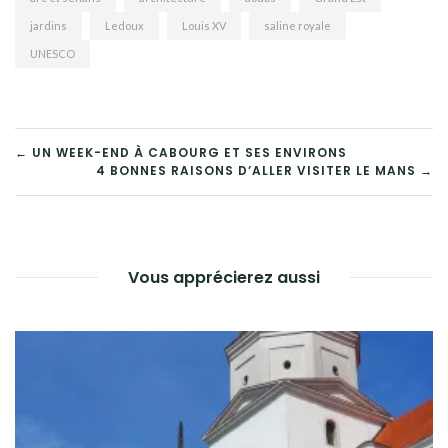
jardins
Ledoux
Louis XV
saline royale
UNESCO
NAVIGATION
← UN WEEK-END À CABOURG ET SES ENVIRONS
4 BONNES RAISONS D’ALLER VISITER LE MANS →
DE
L’ARTICLE
Vous apprécierez aussi