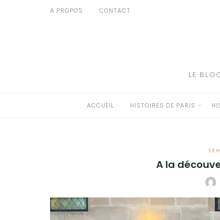
Aller
A PROPOS
CONTACT
au
ACCUEIL
contenu
HISTOIRES DE PARIS
HISTOIRES EN ILE DE FRANCE
LE BLO
HISTOIRES ET VOYAGES EN FRANCE
ACCUEIL
HISTOIRES DE PARIS
HI
VOYAGES À L’ÉTRANGER
CULTURES
5È
A la découve