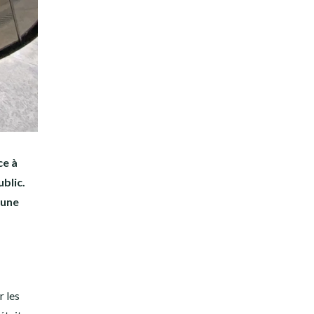
ce à
blic.
 une
r les