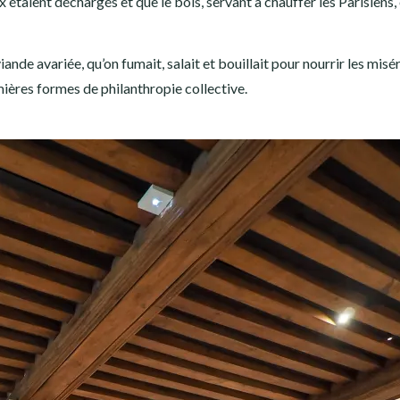
x étaient déchargés et que le bois, servant à chauffer les Parisiens, 
ande avariée, qu’on fumait, salait et bouillait pour nourrir les misé
mières formes de philanthropie collective.