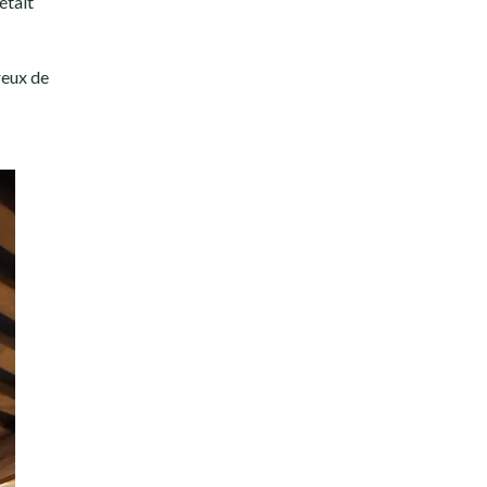
était
reux de