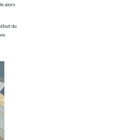
lle alors
début du
ons