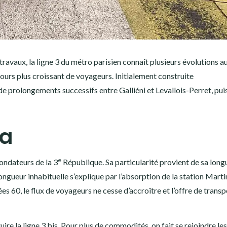
ravaux, la ligne 3 du métro parisien connaît plusieurs évolutions au
jours plus croissant de voyageurs. Initialement construite
n de prolongements successifs entre Galliéni et Levallois-Perret, puis
ta
e
fondateurs de la 3
République. Sa particularité provient de sa long
ngueur inhabituelle s’explique par l’absorption de la station Marti
s 60, le flux de voyageurs ne cesse d’accroître et l’offre de transp
ire la ligne 3 bis. Pour plus de commodités, on fait se rejoindre les