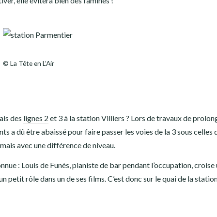
tiver, elle évitera bien des famines !
© La Tête en L’Air
uais des
lignes 2
et 3 à la station Villiers ? Lors de travaux de prol
nts a dû être abaissé pour faire passer les voies de la 3 sous celles d
 mais avec une différence de niveau.
nnue : Louis de Funès, pianiste de bar pendant l’occupation, croise u
n petit rôle dans un de ses films. C’est donc sur le quai de la station