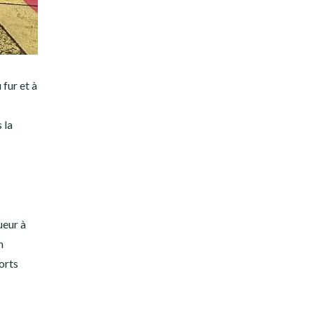
 fur et à
 la
ueur à
n
orts