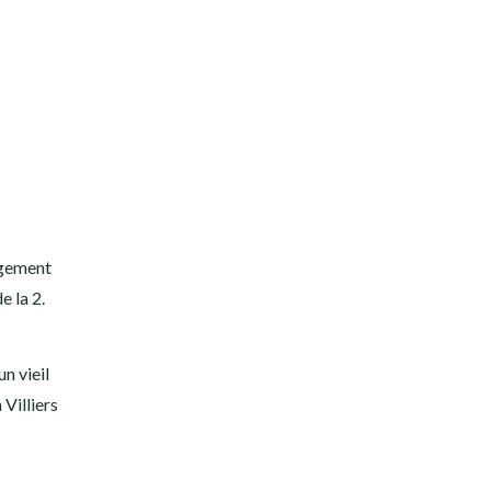
ongement
e la 2.
n vieil
 Villiers