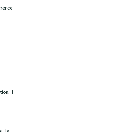
érence
ion. Il
e. La