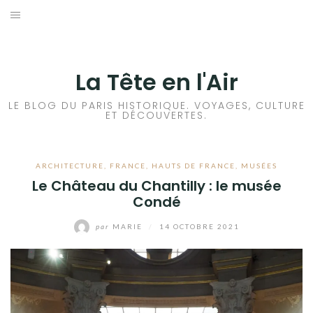
Aller
au
ACCUEIL
contenu
HISTOIRES DE PARIS
La Tête en l'Air
HISTOIRES EN ILE DE FRANCE
LE BLOG DU PARIS HISTORIQUE. VOYAGES, CULTURE
ET DÉCOUVERTES.
HISTOIRES ET VOYAGES EN FRANCE
ARCHITECTURE
,
FRANCE
,
HAUTS DE FRANCE
,
MUSÉES
VOYAGES À L’ÉTRANGER
Le Château du Chantilly : le musée
Condé
CULTURES
par
MARIE
/
14 OCTOBRE 2021