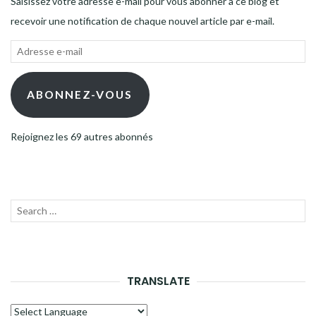
Saisissez votre adresse e-mail pour vous abonner à ce blog et
recevoir une notification de chaque nouvel article par e-mail.
Adresse
e-
mail
ABONNEZ-VOUS
Rejoignez les 69 autres abonnés
Recherche
LANC
pour :
LA
RECH
TRANSLATE