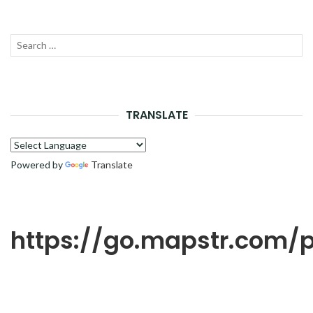
Recherche
LANC
pour :
LA
RECH
TRANSLATE
Powered by
Translate
https://go.mapstr.com