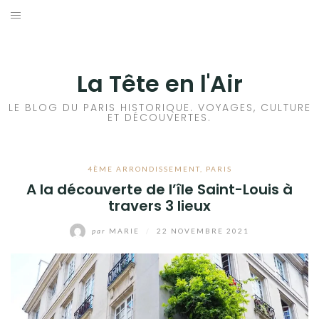
Aller
au
ACCUEIL
contenu
HISTOIRES DE PARIS
La Tête en l'Air
HISTOIRES EN ILE DE FRANCE
LE BLOG DU PARIS HISTORIQUE. VOYAGES, CULTURE
ET DÉCOUVERTES.
HISTOIRES ET VOYAGES EN FRANCE
4ÈME ARRONDISSEMENT
,
PARIS
VOYAGES À L’ÉTRANGER
A la découverte de l’île Saint-Louis à
travers 3 lieux
CULTURES
par
MARIE
/
22 NOVEMBRE 2021