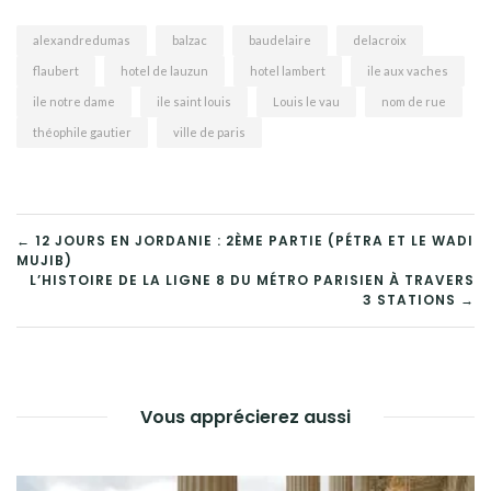
alexandredumas
balzac
baudelaire
delacroix
flaubert
hotel de lauzun
hotel lambert
ile aux vaches
ile notre dame
ile saint louis
Louis le vau
nom de rue
théophile gautier
ville de paris
NAVIGATION
← 12 JOURS EN JORDANIE : 2ÈME PARTIE (PÉTRA ET LE WADI
MUJIB)
DE
L’HISTOIRE DE LA LIGNE 8 DU MÉTRO PARISIEN À TRAVERS
3 STATIONS →
L’ARTICLE
Vous apprécierez aussi