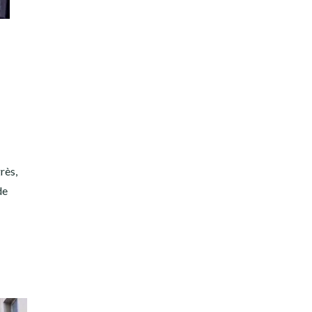
rès,
de