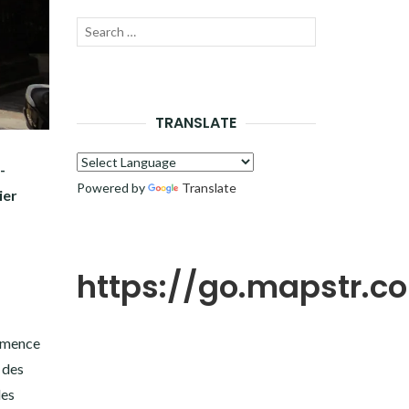
Recherche
LANCER
pour :
LA
RECHERCHE
TRANSLATE
-
Powered by
Translate
ier
https://go.mapstr.
ommence
 des
les