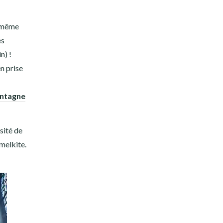
à même
es
n) !
n prise
ntagne
sité de
melkite.