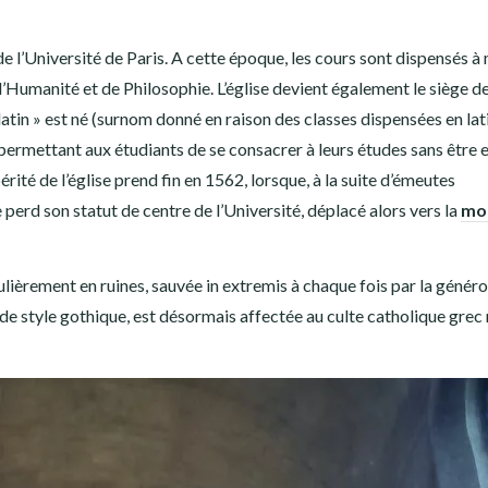
de l’Université de Paris. A cette époque, les cours sont dispensés 
s d’Humanité et de Philosophie. L’église devient également le siège d
latin » est né (surnom donné en raison des classes dispensées en lati
ermettant aux étudiants de se consacrer à leurs études sans être e
érité de l’église prend fin en 1562, lorsque, à la suite d’émeutes
 perd son statut de centre de l’Université, déplacé alors vers la
mo
gulièrement en ruines, sauvée in extremis à chaque fois par la généro
de style gothique, est désormais affectée au culte catholique grec 